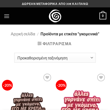
Μετάβαση
ΔΩΡΕΑΝ ΜΕΤΑΦΟΡΙΚΑ ΑΠΟ 30€ ΚΑΙ ΠΑΝΩ
στο
περιεχόμενο
0
Αρχική σελίδα
/
Προϊόντα με ετικέτα “γκομενικά”
ΦΙΛΤΡΆΡΙΣΜΑ
-20%
-20%
Πρόσθήκη
Πρόσθήκη
στην λίστα
στην λίστα
επιθυμιών
επιθυμιών