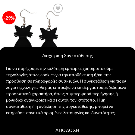
προϊόν
έχει
-29%
Πρόσθήκη
πολλαπλές
στην λίστα
παραλλαγές.
επιθυμιών
Οι
επιλογές
μπορούν
να
Διαχείριση Συγκατάθεσης
επιλεγούν
στη
Για να παρέχουμε την καλύτερη εμπειρία, χρησιμοποιούμε
σελίδα
τεχνολογίες όπως cookies για την αποθήκευση ή/και την
του
πρόσβαση σε πληροφορίες συσκευών. Η συγκατάθεση για τις εν
Σκουλαρίκια Γατάκια
προϊόντος
Original
Η
7,00
€
5,00
€
λόγω τεχνολογίες θα μας επιτρέψει να επεξεργαστούμε δεδομένα
price
τρέχουσα
προσωπικού χαρακτήρα, όπως συμπεριφορά περιήγησης ή
was:
τιμή
ΠΡΟΣΘΉΚΗ ΣΤΟ ΚΑΛΆΘΙ
7,00 €.
είναι:
μοναδικά αναγνωριστικά σε αυτόν τον ιστότοπο. Η μη
5,00 €.
συγκατάθεση ή η ανάκληση της συγκατάθεσης, μπορεί να
επηρεάσει αρνητικά ορισμένες λειτουργίες και δυνατότητες.
ΑΠΟΔΟΧΉ
Visa
PayPal
MasterCard
Credit