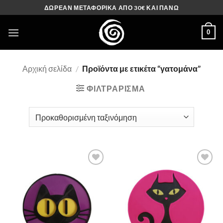
Μετάβαση
ΔΩΡΕΑΝ ΜΕΤΑΦΟΡΙΚΑ ΑΠΟ 30€ ΚΑΙ ΠΑΝΩ
στο
περιεχόμενο
0
Αρχική σελίδα
/
Προϊόντα με ετικέτα “γατομάνα”
ΦΙΛΤΡΆΡΙΣΜΑ
Πρόσθήκη
Πρόσθήκη
στην λίστα
στην λίστα
επιθυμιών
επιθυμιών